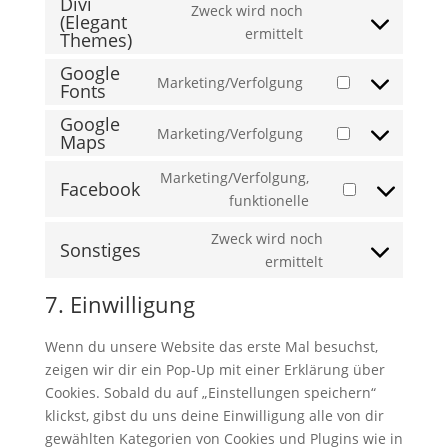
Divi
editor
Zweck wird noch
service
(Elegant
Consent
ermittelt
Themes)
cookie-
to
notice-
Google
service
Marketing/Verfolgung
for-
Fonts
Consent
divi-
gdpr
to
Google
(elegant-
Marketing/Verfolgung
service
Maps
Consent
themes)
google-
to
Marketing/Verfolgung,
fonts
Facebook
service
Consent
funktionelle
google-
to
maps
Zweck wird noch
service
Sonstiges
Consent
ermittelt
facebook
to
7. Einwilligung
service
sonstiges
Wenn du unsere Website das erste Mal besuchst,
zeigen wir dir ein Pop-Up mit einer Erklärung über
Cookies. Sobald du auf „Einstellungen speichern“
klickst, gibst du uns deine Einwilligung alle von dir
gewählten Kategorien von Cookies und Plugins wie in