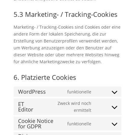
5.3 Marketing- / Tracking-Cookies
Marketing- / Tracking-Cookies sind Cookies oder eine
andere Form der lokalen Speicherung, die zur
Erstellung von Benutzerprofilen verwendet werden,
um Werbung anzuzeigen oder den Benutzer auf
dieser Website oder über mehrere Websites hinweg
für ähnliche Marketingzwecke zu verfolgen.
6. Platzierte Cookies
WordPress
funktionelle
Consent
to
ET
Zweck wird noch
Editor
service
Consent
ermittelt
wordpress
to
Cookie Notice
funktionelle
service
for GDPR
Consent
et-
to